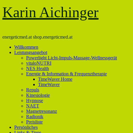
Karin Aichinger
energeticmed.at shop.energeticmed.at
Willkommen
Leistungsangebot
Powerlight Licht-Impuls-Massage-Wellnessgerät
vitaloNUTRI
NES Health
Energie & Information & Frequenztherapie
TimeWaver Home
TimeWaver
Repuls
Kinesiologie
Hypnose
NAET
Magnetresonanz
Radionik
Preisliste
Persönliches
Links & Tipps