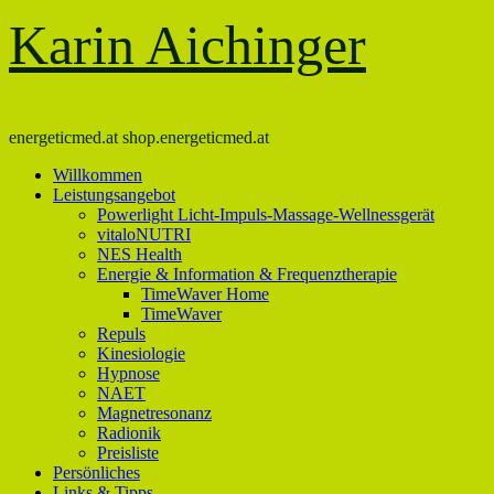
Karin Aichinger
energeticmed.at shop.energeticmed.at
Willkommen
Leistungsangebot
Powerlight Licht-Impuls-Massage-Wellnessgerät
vitaloNUTRI
NES Health
Energie & Information & Frequenztherapie
TimeWaver Home
TimeWaver
Repuls
Kinesiologie
Hypnose
NAET
Magnetresonanz
Radionik
Preisliste
Persönliches
Links & Tipps