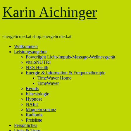
Karin Aichinger
energeticmed.at shop.energeticmed.at
Willkommen
Leistungsangebot
Powerlight Licht-Impuls-Massage-Wellnessgerät
vitaloNUTRI
NES Health
Energie & Information & Frequenztherapie
TimeWaver Home
TimeWaver
Repuls
Kinesiologie
Hypnose
NAET
Magnetresonanz
Radionik
Preisliste
Persönliches
Links & Tipps