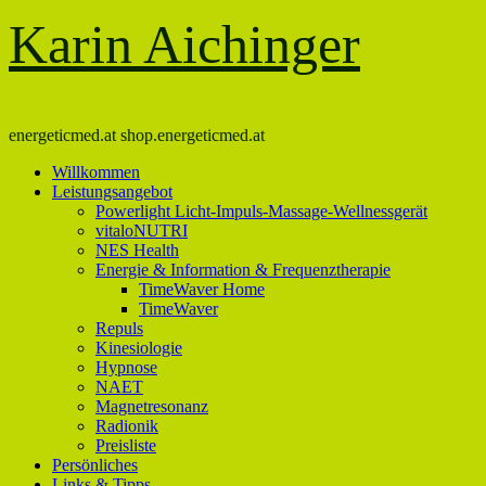
Karin Aichinger
energeticmed.at shop.energeticmed.at
Willkommen
Leistungsangebot
Powerlight Licht-Impuls-Massage-Wellnessgerät
vitaloNUTRI
NES Health
Energie & Information & Frequenztherapie
TimeWaver Home
TimeWaver
Repuls
Kinesiologie
Hypnose
NAET
Magnetresonanz
Radionik
Preisliste
Persönliches
Links & Tipps