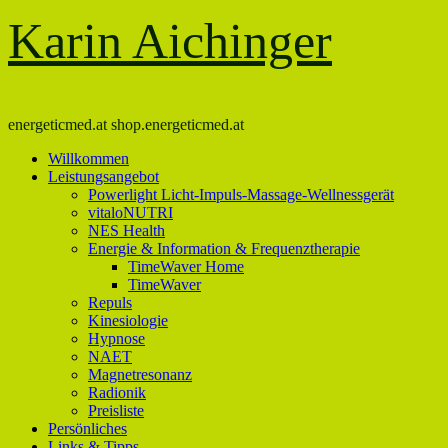
Karin Aichinger
energeticmed.at shop.energeticmed.at
Willkommen
Leistungsangebot
Powerlight Licht-Impuls-Massage-Wellnessgerät
vitaloNUTRI
NES Health
Energie & Information & Frequenztherapie
TimeWaver Home
TimeWaver
Repuls
Kinesiologie
Hypnose
NAET
Magnetresonanz
Radionik
Preisliste
Persönliches
Links & Tipps