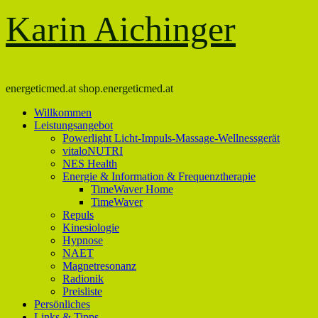
Karin Aichinger
energeticmed.at shop.energeticmed.at
Willkommen
Leistungsangebot
Powerlight Licht-Impuls-Massage-Wellnessgerät
vitaloNUTRI
NES Health
Energie & Information & Frequenztherapie
TimeWaver Home
TimeWaver
Repuls
Kinesiologie
Hypnose
NAET
Magnetresonanz
Radionik
Preisliste
Persönliches
Links & Tipps